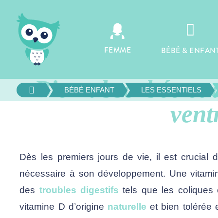

LA MEILLEURE VI
FEMME
BÉBÉ & ENFAN
BÉB
Bien absorbée et

BÉBÉ ENFANT
LES ESSENTIELS
vent
Dès les premiers jours de vie, il est crucial 
nécessaire à son développement. Une vitami
des
troubles digestifs
tels que les coliques o
vitamine D d’origine
naturelle
et bien tolérée 