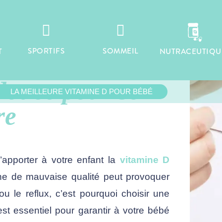


TAMINE D POUR
SPORTIFS
SOMMEIL
T
NUTRACEUTIQU
É
 douce pour son
LA MEILLEURE VITAMINE D POUR BÉBÉ
re
d’apporter à votre enfant la
vitamine D
ne de mauvaise qualité peut provoquer
u le reflux, c’est pourquoi choisir une
est essentiel pour garantir à votre bébé