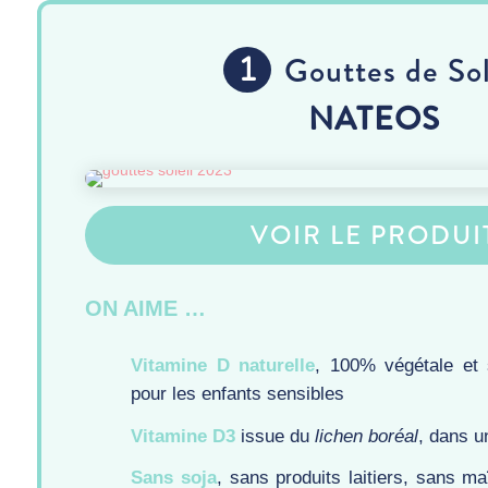
Gouttes de Sol
NATEOS
VOIR LE PRODUI
ON AIME …
Vitamine D naturelle
, 100% végétale et
pour les enfants sensibles
Vitamine D3
issue du
lichen boréal
, dans 
Sans soja
, sans produits laitiers, sans m