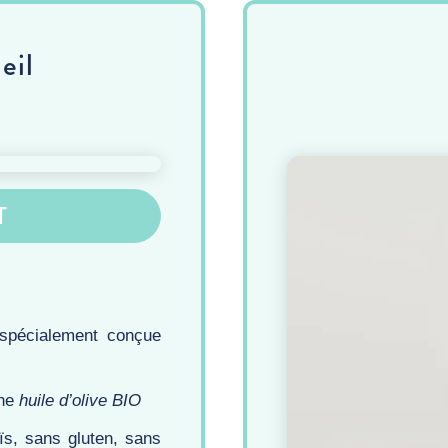
eil
T
 spécialement conçue
une
huile d’olive BIO
aïs, sans gluten, sans