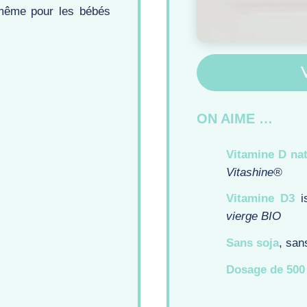
 même pour les bébés
ON AIME …
Vitamine D nat
Vitashine®
Vitamine D3
i
vierge BIO
Sans soja
, san
Dosage de 500 