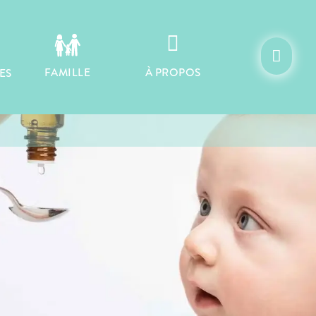


À PROPOS
FAMILLE
ES