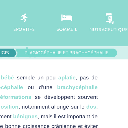
HALIE ET


SPORTIFS
SOMMEIL
NUTRACEUTIQUE
CHEZ LE BÉBÉ
 traiter
UCIS
PLAGIOCÉPHALIE ET BRACHYCÉPHALIE
e
bébé
semble un peu
aplatie
, pas de
océphalie
ou d’une
brachycéphalie
éformations
se développent souvent
osition
, notamment allongé sur le
dos
.
lement
bénignes
, mais il est important de
ne bonne croissance crânienne et éviter