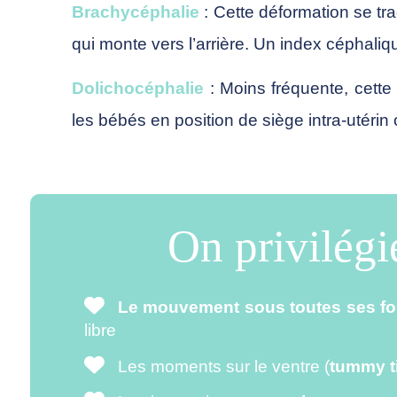
Brachycéphalie
: Cette déformation se tra
qui monte vers l’arrière. Un index céphali
Dolichocéphalie
: Moins fréquente, cette 
les bébés en position de siège intra-utéri
On privilégi
Le mouvement sous toutes ses f
libre
Les moments sur le ventre (
tummy t