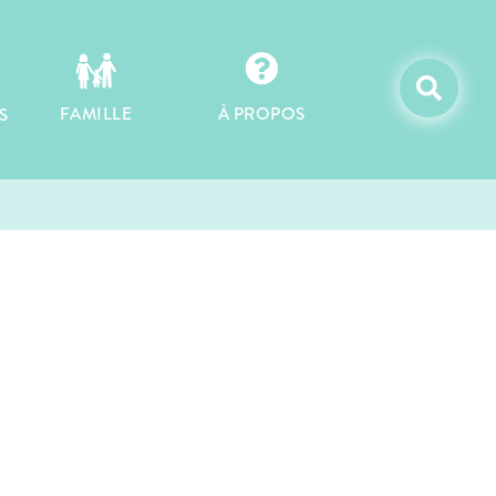


À PROPOS
FAMILLE
S