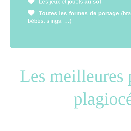
Les jeux et jouets
au sol
Toutes les formes de portage
(bra
bébés, slings, …)
Les meilleures p
plagioc