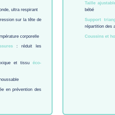
Taille ajustabl
onde, ultra respirant
bébé
ression sur la tête de
Support triang
répartition des 
empérature corporelle
Coussins et ho
issures
: réduit les
oxique et tissu
éco-
éhoussable
ée en prévention des