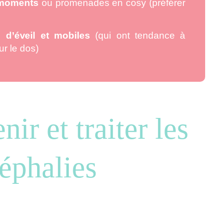
 moments
ou promenades en cosy (préférer
 d’éveil et mobiles
(qui ont tendance à
ur le dos)
ir et traiter les
éphalies