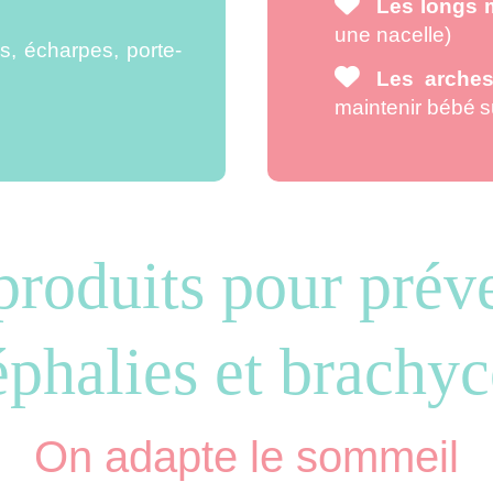
Les longs
une nacelle)
s, écharpes, porte-
Les arches
maintenir bébé s
roduits pour préven
éphalies et brachyc
On adapte le sommeil