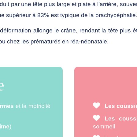
duit par une tête plus large et plate à l’arrière, so
que supérieur à 83% est typique de la brachycéphalie
déformation allonge le crâne, rendant la tête plus é
n ou chez les prématurés en réa-néonatale.
e
ormes
et la motricité
Les coussin
Les couss
ime
)
sommeil