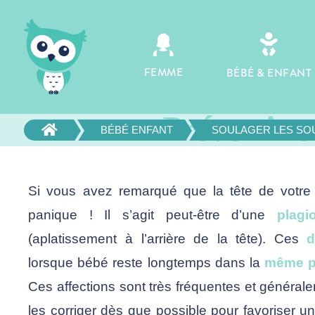
PLAGIOCÉP

FEMME
BÉBÉ & ENFANT
BRACHYÉPHALIE 
Prévenir et

BÉBÉ ENFANT
SOULAGER LES SO
Si vous avez remarqué que la tête de votr
panique ! Il s’agit peut-être d’une
plagi
(aplatissement à l’arrière de la tête). Ces
d
lorsque bébé reste longtemps dans la
même p
Ces affections sont très fréquentes et généra
les corriger dès que possible pour favoriser u