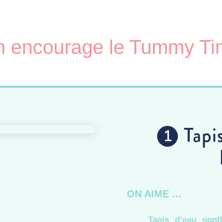
 encourage le Tummy T
Tapi
ON AIME …
Tapis d’eau gonfl