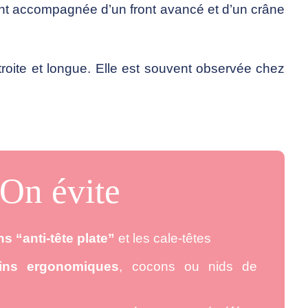
uvent accompagnée d’un front avancé et d’un crâne
.
troite et longue. Elle est souvent observée chez
On évite
s “anti-tête plate”
et les cale-têtes
ins ergonomiques
, cocons ou nids de