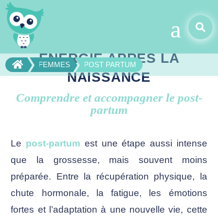
POST-PARTUM :
a

RETROUVER ÉQUILIBRE ET
ÉNERGIE APRÈS LA

FEMMES
POST PARTUM
NAISSANCE
Comprendre et accompagner le post-
partum
Le
post-partum
est une étape aussi intense
que la grossesse, mais souvent moins
préparée. Entre la récupération physique, la
chute hormonale, la fatigue, les émotions
fortes et l’adaptation à une nouvelle vie, cette