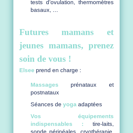
tests d’ovulation, thermomètres
basaux, …
Futures mamans et
jeunes mamans, prenez
soin de vous !
Elsee
prend en charge :
Massages
prénataux et
postnataux
Séances de
yoga
adaptées
Vos équipements
indispensables :
tire-laits,
sonde périnéales, cryothérapie,