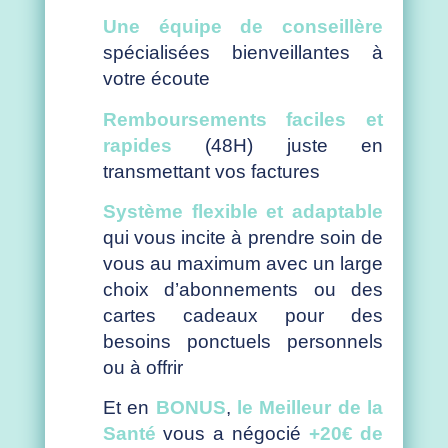
Une équipe de conseillère
spécialisées bienveillantes à
votre écoute
Remboursements faciles et
rapides
(48H) juste en
transmettant vos factures
Système flexible et adaptable
qui vous incite à prendre soin de
vous au maximum avec un large
choix d’abonnements ou des
cartes cadeaux pour des
besoins ponctuels personnels
ou à offrir
Et en
BONUS
,
le Meilleur de la
Santé
vous a négocié
+20€ de