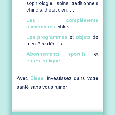
sophrologie, soins traditionnels
chinois, diététicien, …
Les compléments
alimentaires
ciblés
Les programmes
et
objets
de
bien-être dédiés
Abonnements sportifs
et
cours en ligne
Avec
Elsee
, investissez dans votre
santé sans vous ruiner !