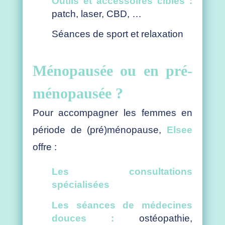
Outils et accessoires ciblés :
patch, laser, CBD, …
Séances de sport et relaxation
Ménopausée ou en pré-
ménopausée ?
Pour accompagner les femmes en
période de (pré)ménopause,
Elsee
offre :
Les consultations
spécialisées
Les séances de médecines
douces :
ostéopathie,