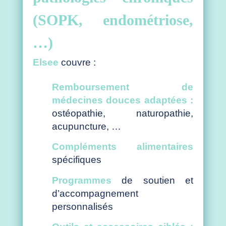
(SOPK, endométriose,
…)
Elsee
couvre :
Remboursement de
médecines douces adaptées :
ostéopathie, naturopathie,
acupuncture, …
Compléments alimentaires
spécifiques
Programmes
de soutien et
d’accompagnement
personnalisés