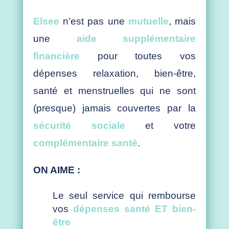
Elsee
n’est pas une
mutuelle
, mais
une
aide supplémentaire
financière
pour toutes vos
dépenses relaxation, bien-être,
santé et menstruelles qui ne sont
(presque) jamais couvertes par la
sécurité sociale
et votre
complémentaire santé
.
ON AIME :
Le seul service qui rembourse
vos
dépenses santé ET bien-
être