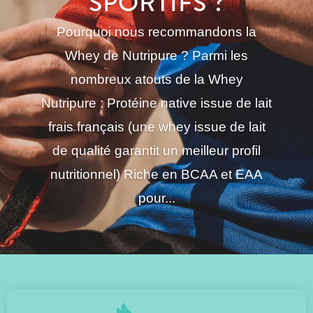
SPORTIFS ?
Pourquoi nous recommandons la
Whey de Nutripure ? Parmi les
nombreux atouts de la Whey
Nutripure : Protéine native issue de lait
frais français (une whey issue de lait
de qualité garantit un meilleur profil
nutritionnel) Riche en BCAA et EAA
pour...