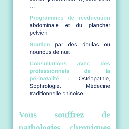
…
Programmes de rééducation
abdominale et du plancher
pelvien
Soutien
par des doulas ou
nounous de nuit
Consultations avec des
professionnels de la
périnatalité :
Ostéopathie,
Sophrologie, Médecine
traditionnelle chinoise, …
Vous souffrez de
pathologies chroniques