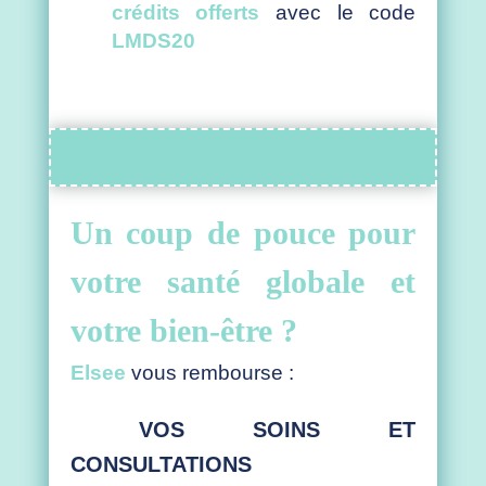
crédits offerts
avec le code
LMDS20
Un coup de pouce pour
votre santé globale et
votre bien-être ?
Elsee
vous rembourse :
VOS SOINS ET
CONSULTATIONS