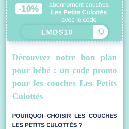
abonnement couches
-10%
Les Petits Culottés
avec le code
Découvrez notre bon plan
pour bébé : un code promo
pour les couches Les Petits
Culottés
POURQUOI CHOISIR LES COUCHES
LES PETITS CULOTTÉS ?