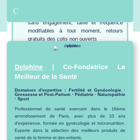
pour le premier mois
La flexibilité totale de l’abonnement :
sans engagement, taille et fréquence
modifiables à tout moment, retours
gratuits des colis non ouverts
POUR QUI ?
Delphine
| Co-Fondatrice Le
Les nouveau-nés dès la sortie de la
Meilleur de la Santé
maternité jusqu’aux tout-petits en
approche de la propreté
Domaines d'expertise : Fertilité et Gynécologie ·
Grossesse et Post-Partum · Pédiatrie · Naturopathie
Les parents attentifs à la composition,
· Sport
qui veulent éviter les substances
Professionnel de santé exercant dans le 16ème
controversées au contact de la peau de
arrondissement de Paris, avec plus de 10 ans
bébé
d'expérience, formée en gynécologie et micronutrition.
Experte dans la sélection des meilleurs produits de
Les familles qui cherchent à simplifier
santé de la femme et des enfants.