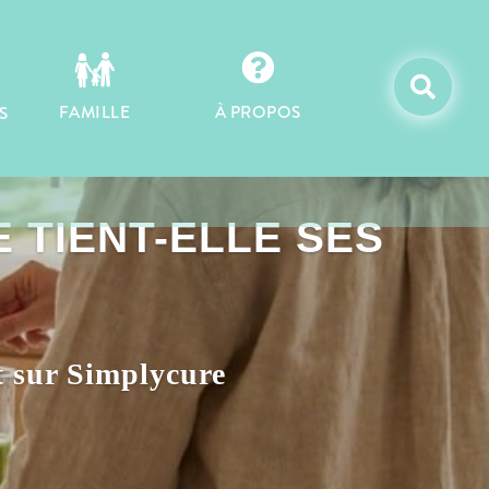


À PROPOS
FAMILLE
S
 TIENT-ELLE SES
 sur Simplycure