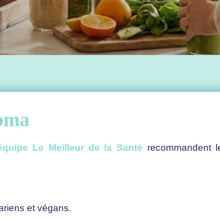
voma
équipe Le Meilleur de la Santé
recommandent le
riens et végans.