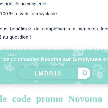
additifs ni excipients.
00 % recyclé et recyclable.
us bénéficiez de compléments alimentaires fabr
é au quotidien !
r vos commandes
Novoma sur Simplycure
av
 le code promo Novoma 