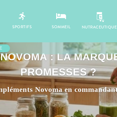


SPORTIFS
SOMMEIL
NUTRACEUTIQUE
É
 NOVOMA : LA MARQUE
PROMESSES ?
mpléments Novoma en commandant