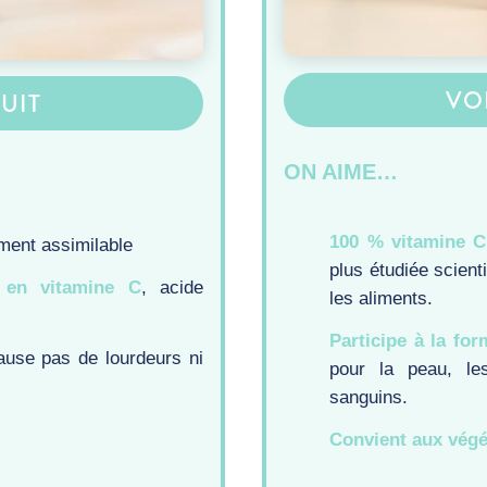
VO
UIT
ON AIME…
100 % vitamine C
ment assimilable
plus étudiée scient
i en vitamine C
, acide
les aliments.
Participe à la fo
use pas de lourdeurs ni
pour la peau, le
sanguins.
Convient aux végé