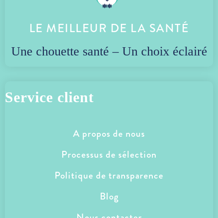
fixe
LE MEILLEUR DE LA SANTÉ
Les sportifs et les adeptes de
randonnée qui veulent pouvoir se
Une chouette santé – Un choix éclairé
remplir en eau de source en toute
confiance
Ceux qui cherchent à réduire leur
Service client
consommation de bouteilles
plastiques sans changer leurs
habitudes du quotidien
A propos de nous
Processus de sélection
Politique de transparence
Blog
FILTRE ROBINET OKO
Nous contacter