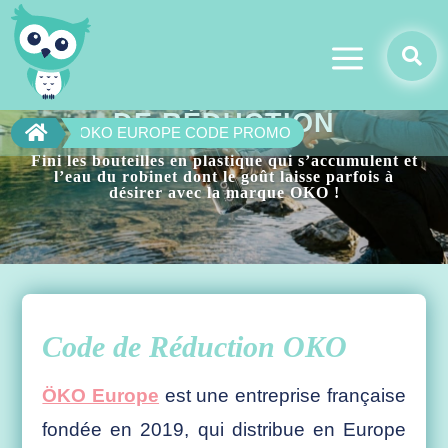
a

CODE PROMO OKO : 10%
DE RÉDUCTION

OKO EUROPE CODE PROMO
Fini les bouteilles en plastique qui s’accumulent et
l’eau du robinet dont le goût laisse parfois à
désirer avec la marque OKO !
Code de Réduction OKO
ÖKO Europe
est une entreprise française
fondée en 2019, qui distribue en Europe