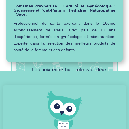
Domaines d'expertise : Fertilité et Gynécologie ·
La filtration instantanée par simple
Grossesse et Post-Partum · Pédiatrie · Naturopathie
· Sport
aspiration, sans électricité et sans
Professionnel de santé exercant dans le 16ème
temps d’attente
arrondissement de Paris, avec plus de 10 ans
La capacité du filtre, qui traite
d'expérience, formée en gynécologie et micronutrition.
jusqu’à 378 litres avant
Experte dans la sélection des meilleurs produits de
santé de la femme et des enfants.
remplacement, soit l’équivalent de
756 bouteilles de 50 cl évitées
Le choix entre huit coloris et deux
formats, pour s’adapter aux
habitudes de chacune
POUR QUI ?
Les personnes actives qui veulent
une eau filtrée partout, sans
dépendre d’un point d’eau filtrée