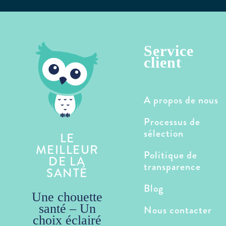
Service
client
A propos de nous
Processus de
sélection
LE
MEILLEUR
Politique de
DE LA
transparence
SANTÉ
Blog
Une chouette
santé – Un
Nous contacter
choix éclairé