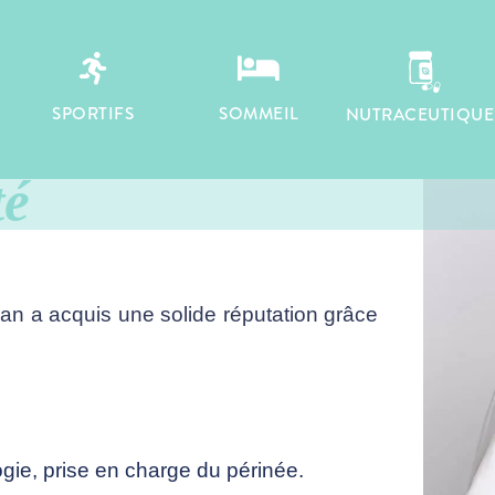
E MORGAN


SPORTIFS
SOMMEIL
NUTRACEUTIQUE
Meilleur de la
té
an a acquis une solide réputation grâce
logie, prise en charge du périnée.