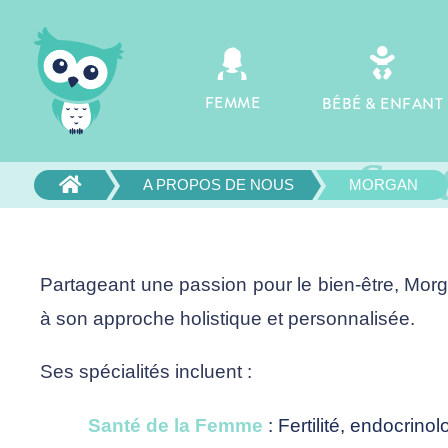
A PROPOS D

FEMME
BÉBÉ & ENFANT
Co-fondateur Le 
San

A PROPOS DE NOUS
MORGAN
Partageant une passion pour le bien-être, Morg
à son approche holistique et personnalisée.
Ses spécialités incluent :
Santé de la Femme
: Fertilité, endocrino