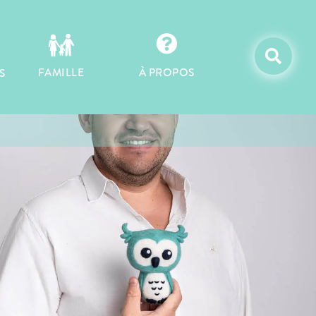


À PROPOS
FAMILLE
S